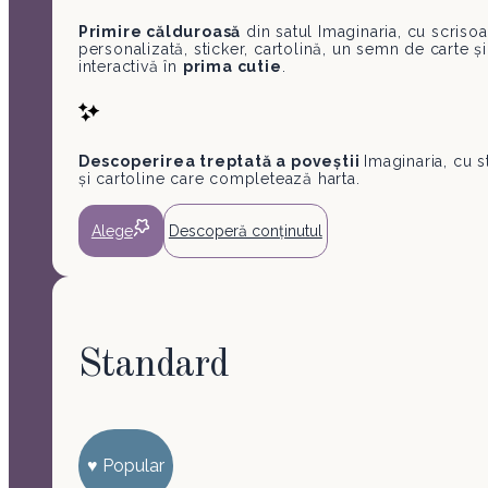
Primire călduroasă
din satul Imaginaria, cu scriso
personalizată, sticker, cartolină, un semn de carte și
interactivă în
prima cutie
.
Descoperirea treptată a poveștii
Imaginaria, cu s
și cartoline care completează harta.
Alege
Descoperă conținutul
Standard
♥︎ Popular