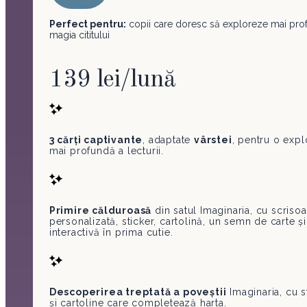
Perfect pentru:
copii care doresc să exploreze mai pro
magia cititului
139 lei/lună
3 cărți captivante
, adaptate
vârstei
, pentru o expl
mai profundă a lecturii.
Primire călduroasă
din satul Imaginaria, cu scriso
personalizată, sticker, cartolină, un semn de carte și
interactivă în prima cutie.
Descoperirea treptată a poveștii
Imaginaria, cu s
și cartoline care completează harta.