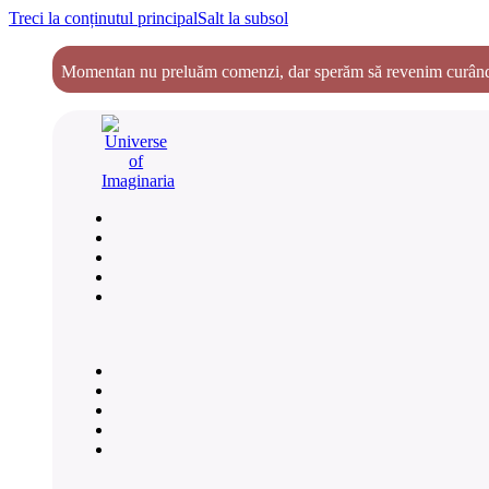
Treci la conținutul principal
Salt la subsol
Momentan nu preluăm comenzi, dar sperăm să revenim curând