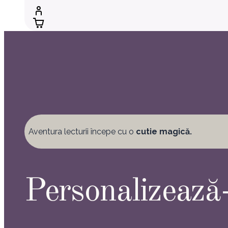
Aventura lecturii începe cu o
cutie magică.
Personalizează