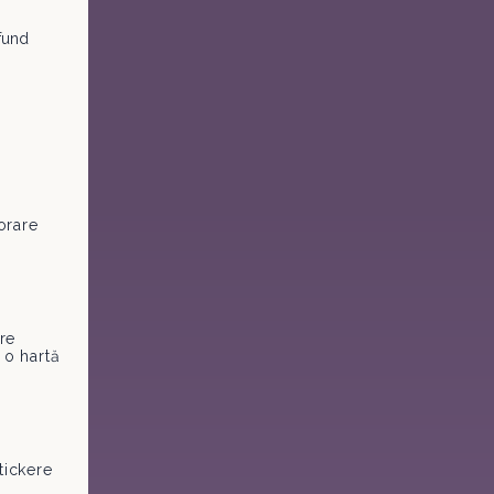
fund
orare
are
 o hartă
tickere