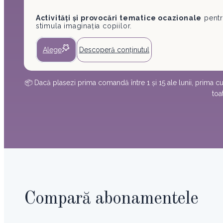
Activități și provocări tematice ocazionale
pentr
stimula imaginația copiilor.
Alege
Descoperă conținutul
📦 Dacă plasezi prima comandă între 1 și 15 ale lunii, prima cuti
toa
Compară abonamentele