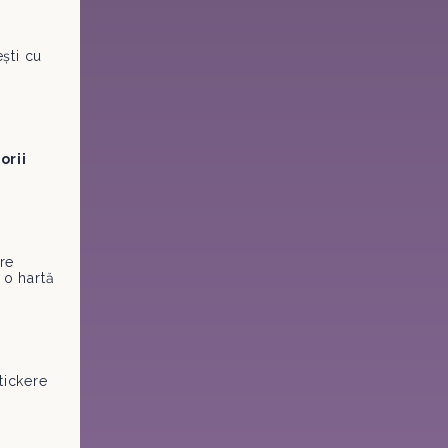
ești cu
orii
are
 o hartă
tickere