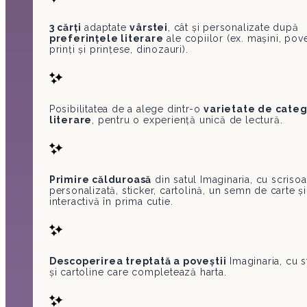
3 cărți
adaptate
vârstei
, cât și personalizate după
preferințele literare
ale copiilor (ex. mașini, pov
prinți și prințese, dinozauri).
Posibilitatea de a alege dintr-o
varietate de categ
literare
, pentru o experiență unică de lectură.
Primire călduroasă
din satul Imaginaria, cu scriso
personalizată, sticker, cartolină, un semn de carte și
interactivă în prima cutie.
Descoperirea treptată a poveștii
Imaginaria, cu s
și cartoline care completează harta.