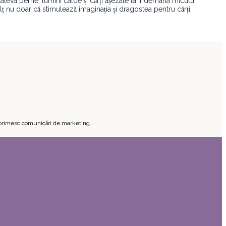
 câteva perne, lumini calde și cărți așezate la îndemâna micului
lț nu doar că stimulează imaginația și dragostea pentru cărți,
ă primesc comunicări de marketing.