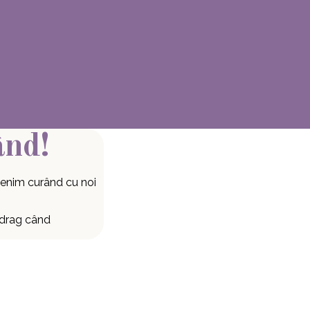
ând!
enim curând cu noi
 drag când