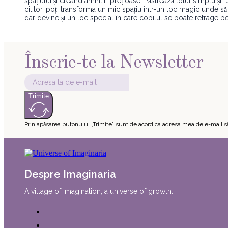
spațiului și creând amintiri prețioase. Păstrează totul simplu și
cititor, poți transforma un mic spațiu într-un loc magic unde să
dar devine și un loc special în care copilul se poate retrage p
Înscrie-te la Newsletter
Trimite
Prin apăsarea butonului „Trimite” sunt de acord ca adresa mea de e-mail să
Despre Imaginaria
A village of imagination, a universe of growth.