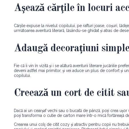
Așează cărțile în locuri acc
Cărțile expuse la nivelul copilului, pe rafturi joase, coșuri, lădi
următoarea aventură literară, lăsându-se ghidat și atras de dese
Adaugă decorațiuni simple
Fie că îi vin în vizită și i se alătură aventurii literare jucăriil
deveni astfel mai primitor, și vei aduce un plus de confort și un
copilului.
Creează un cort de citit sa
Dacă ai un cearșaf vechi sau o bucată de pânză, poți crea ușor un
poți transforma o cutie de carton mare într-o mică fortăreață de c
Crearea unui colț de citit cozy și atractiv pentru copii nu treb