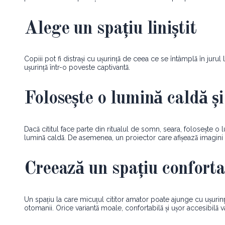
Alege un spațiu liniștit
Copiii pot fi distrași cu ușurință de ceea ce se întâmplă în jurul l
ușurință într-o poveste captivantă.
Folosește o lumină caldă și
Dacă cititul face parte din ritualul de somn, seara, folosește o
lumină caldă. De asemenea, un proiector care afișează imagini pe
Creează un spațiu conforta
Un spațiu la care micuțul cititor amator poate ajunge cu ușurin
otomanii. Orice variantă moale, confortabilă și ușor accesibilă va