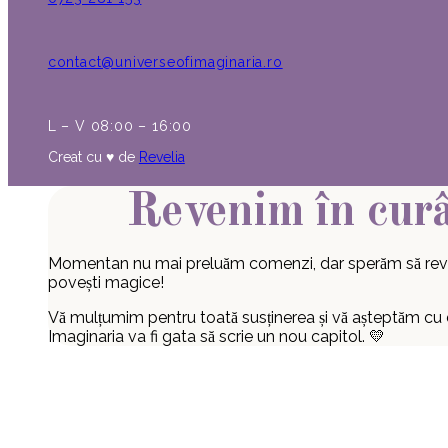
contact@universeofimaginaria.ro
L – V 08:00 – 16:00
Creat cu ♥︎ de
Revelia
Revenim în cur
Momentan nu mai preluăm comenzi, dar sperăm să rev
povești magice!
Vă mulțumim pentru toată susținerea și vă așteptăm cu
Imaginaria va fi gata să scrie un nou capitol. 💛