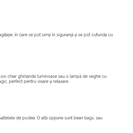
e agitație, în care se pot simți în siguranță și se pot cufunda cu
i folosi chiar ghirlande luminoase sau o lampă de veghe cu
ic, perfect pentru visare și relaxare.
 saltelele de podea. O altă opțiune sunt bean bags, sau