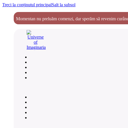
Treci la conținutul principal
Salt la subsol
Momentan nu preluăm comenzi, dar sperăm să revenim curând