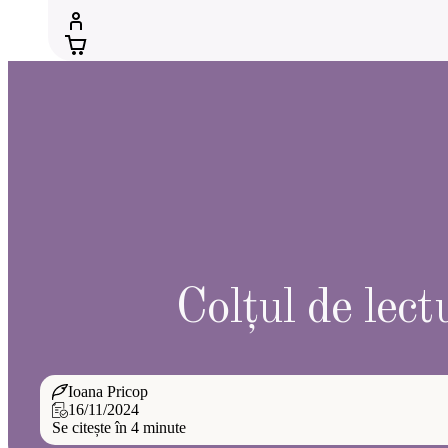
Colțul de lec
Ioana Pricop
16/11/2024
Se citește în 4 minute