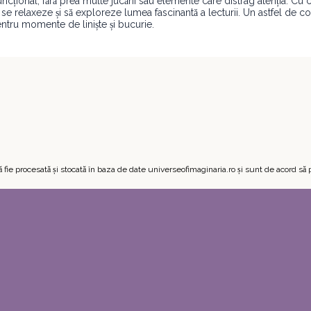
 funcțional, fără prea multe jucării sau elemente care distrag atenția. Cu
 se relaxeze și să exploreze lumea fascinantă a lecturii. Un astfel de co
entru momente de liniște și bucurie.
 fie procesată și stocată în baza de date universeofimaginaria.ro și sunt de acord s