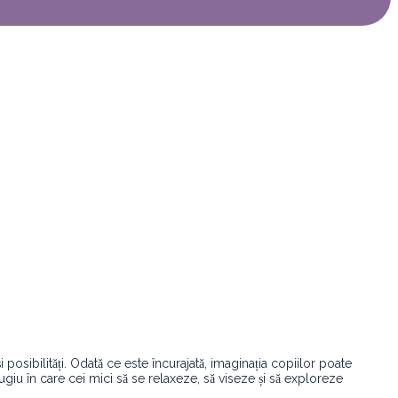
 posibilități. Odată ce este încurajată, imaginația copiilor poate
fugiu în care cei mici să se relaxeze, să viseze și să exploreze