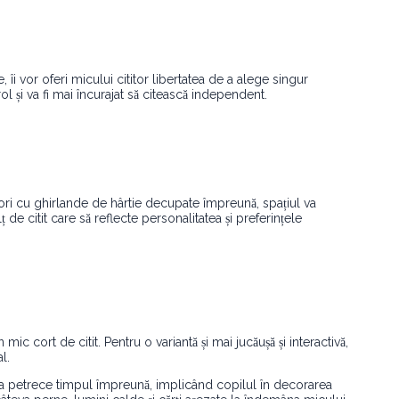
, îi vor oferi micului cititor libertatea de a alege singur
l și va fi mai încurajat să citească independent.
ui, ori cu ghirlande de hârtie decupate împreună, spațiul va
de citit care să reflecte personalitatea și preferințele
 cort de citit. Pentru o variantă și mai jucăușă și interactivă,
l.
 de a petrece timpul împreună, implicând copilul în decorarea