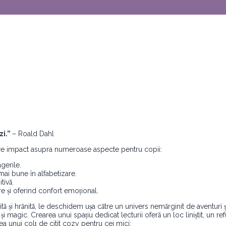
zi.”
– Roald Dahl
mare impact asupra numeroase aspecte pentru copii:
gerile.
mai bune în alfabetizare.
tivă.
e și oferind confort emoțional.
ită și hrănită, le deschidem ușa către un univers nemărginit de aventuri și
i magic. Crearea unui spațiu dedicat lecturii oferă un loc liniștit, un re
ea unui colț de citit cozy pentru cei mici: