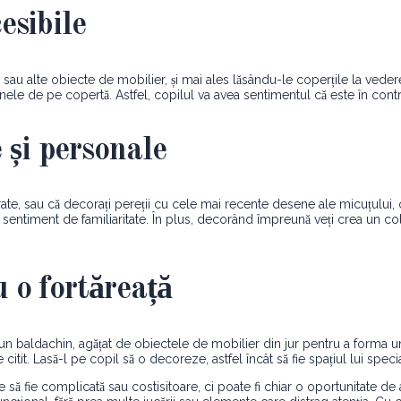
esibile
țe sau alte obiecte de mobilier, și mai ales lăsându-le coperțile la vedere
nele de pe copertă. Astfel, copilul va avea sentimentul că este în contro
 și personale
e preferate, sau că decorați pereții cu cele mai recente desene ale micuțul
 sentiment de familiaritate. În plus, decorând împreună veți crea un colț 
u o fortăreață
 baldachin, agățat de obiectele de mobilier din jur pentru a forma un mic
itit. Lasă-l pe copil să o decoreze, astfel încât să fie spațiul lui specia
uie să fie complicată sau costisitoare, ci poate fi chiar o oportunitate