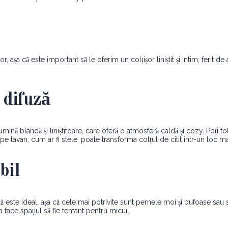
or, așa că este important să le oferim un colțișor liniștit și intim, ferit d
 difuză
 lumină blândă și liniștitoare, care oferă o atmosferă caldă și cozy. Poț
 tavan, cum ar fi stele, poate transforma colțul de citit într-un loc mag
bil
ță este ideal, așa că cele mai potrivite sunt pernele moi și pufoase sau
 face spațiul să fie tentant pentru micuț.