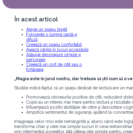
În acest articol
Alege un spațiu liniștit
Folosește o lumină caldă și
difuză
Creează un spațiu confortabil
Așează cărțile în locuri accesibile
Adaugă decorațiuni simple și
personale
Creează un cort de citit sau o
fortăreață
„Magia este în jurul nostru, dar trebuie să știi cum să o ve
Studiile indică faptul că un spațiu dedicat de lectură are un 
Promovează obiceiurile pozitive de citit, reducând distra
Copiii au un interes mai mare pentru lectură și rezultate 
Influențează pozitiv abilitățile de citire și dezvoltare cogni
Amplifică sentimentul de siguranță, ajutând la concentrar
Imaginația celor mici este nemărginită și, atunci când este îngrij
transforma chiar și cele mai simple lucruri în ceva extraordinar ș
prin intermediul poveștilor. Iată câteva idei simple pentru crear