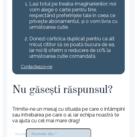
Lași totul pe treaba Imaginarienilor: noi
vom alege o carte pentru tine,
respectând preferințele tale în ceea ce
privește abonamentul, și o vom livra cu
următoarea cutie.
Donezi cărticica duplicat pentru ca alt
micuț cititor să se poată bucura de ea,
iar noi îți oferim o reducere de 10% la
următoarea cutie comandată.
Contactează=ne
Nu găsești răspunsul?
Trimite-ne un mesaj cu situația pe care o întâmpini
sau întrebarea pe care o ai, iar echipa noastră te
va ajuta cu cel mai mare drag!
Nume