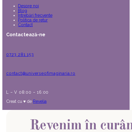
Despre noi
Blog
Întrebări frecvente
Politica de retur
Contact
Contactează-ne
0723 281 153
contact@universeofimaginaria.ro
L – V 08:00 – 16:00
Creat cu ♥︎ de
Revelia
Revenim în curâ