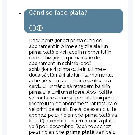
Când se face plata?
Dacă achiziționezi prima cutie de
abonament în primele 15 zile ale lunii,
prima plată o vei face în momentul în
care achiziționezi prima cutie de
abonament. În schimb, dacă
achiziționezi prima cutie în ultimele
două săptămâni ale lunii, la momentul
achiziției vom face doar o verificare a
cardului, urmând să retragem banii în
prima zi a lunii următoare. Apoi, plățile
se vor face automat pe 1 ale lunii pentru
fiecare lună de abonament, iar factura o
vei primi pe email. Dacă, de exemplu, te
abonezi pe 13 noiembrie, prima plată va
fi pe 13 noiembrie, iar următoarea plată
va fi pe 1 decembrie. Dacă te abonezi
pe 21 noiembrie,
prima plată
va fi pe 1